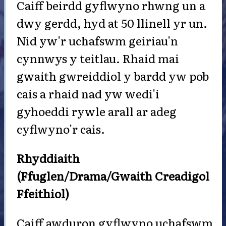
Caiff beirdd gyflwyno rhwng un a
dwy gerdd, hyd at 50 llinell yr un.
Nid yw'r uchafswm geiriau'n
cynnwys y teitlau. Rhaid mai
gwaith gwreiddiol y bardd yw pob
cais a rhaid nad yw wedi'i
gyhoeddi rywle arall ar adeg
cyflwyno'r cais.
Rhyddiaith
(Ffuglen/Drama/Gwaith Creadigol
Ffeithiol)
Caiff awduron gyflwyno uchafswm