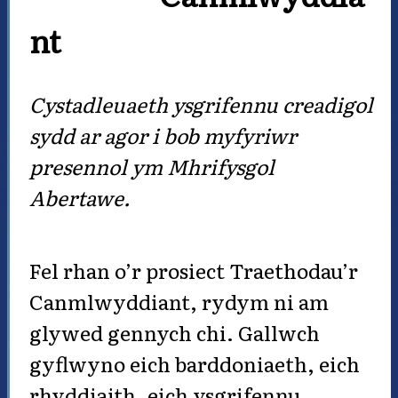
nt
Cystadleuaeth ysgrifennu creadigol
sydd ar agor i bob myfyriwr
presennol ym Mhrifysgol
Abertawe.
Fel rhan o’r prosiect Traethodau’r
Canmlwyddiant, rydym ni am
glywed gennych chi. Gallwch
gyflwyno eich barddoniaeth, eich
rhyddiaith, eich ysgrifennu