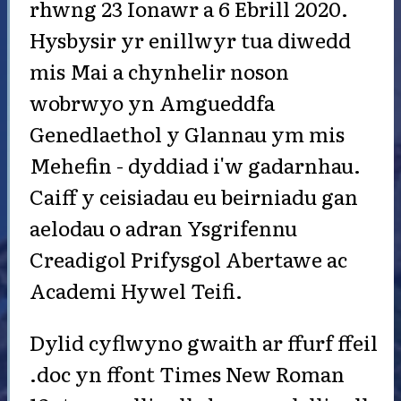
rhwng 23 Ionawr a 6 Ebrill 2020.
Hysbysir yr enillwyr tua diwedd
mis Mai a chynhelir noson
wobrwyo yn Amgueddfa
Genedlaethol y Glannau ym mis
Mehefin - dyddiad i'w gadarnhau.
Caiff y ceisiadau eu beirniadu gan
aelodau o adran Ysgrifennu
Creadigol Prifysgol Abertawe ac
Academi Hywel Teifi.
Dylid cyflwyno gwaith ar ffurf ffeil
.doc yn ffont Times New Roman