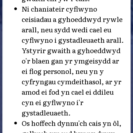
Ni chaniateir cyflwyno
ceisiadau a gyhoeddwyd rywle
arall, neu sydd wedi cael eu
cyflwyno i gystadleuaeth arall.
Ystyrir gwaith a gyhoeddwyd
o'r blaen gan yr ymgeisydd ar
ei flog personol, neu yn y
cyfryngau cymdeithasol, ar yr
amod ei fod yn cael ei ddileu
cyn ei gyflwyno i'r
gystadleuaeth.
Os hoffech dynnu'ch cais yn ôl,