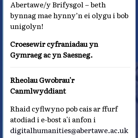
Abertawe/y Brifysgol – beth
bynnag mae hynny’n ei olygu i bob
unigolyn!
Croesewir cyfraniadau yn
Gymraeg ac yn Saesneg.
Rheolau Gwobrau'r
Canmlwyddiant
Rhaid cyflwyno pob cais ar ffurf
atodiad i e-bost a'i anfon i
digitalhumanities@abertawe.ac.uk