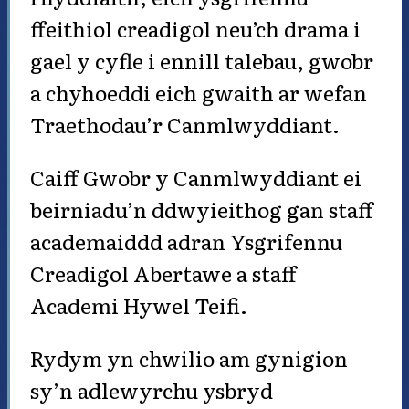
ffeithiol creadigol neu’ch drama i
gael y cyfle i ennill talebau, gwobr
a chyhoeddi eich gwaith ar wefan
Traethodau’r Canmlwyddiant.
Caiff Gwobr y Canmlwyddiant ei
beirniadu’n ddwyieithog gan staff
academaiddd adran Ysgrifennu
Creadigol Abertawe a staff
Academi Hywel Teifi.
Rydym yn chwilio am gynigion
sy’n adlewyrchu ysbryd