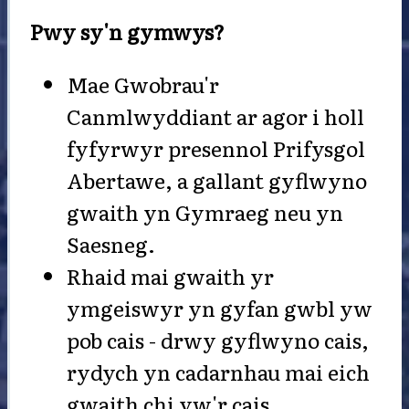
Pwy sy'n gymwys?
Mae Gwobrau'r
Canmlwyddiant ar agor i holl
fyfyrwyr presennol Prifysgol
Abertawe, a gallant gyflwyno
gwaith yn Gymraeg neu yn
Saesneg.
Rhaid mai gwaith yr
ymgeiswyr yn gyfan gwbl yw
pob cais - drwy gyflwyno cais,
rydych yn cadarnhau mai eich
gwaith chi yw'r cais.