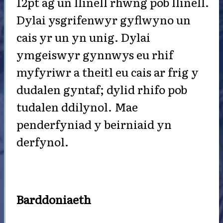
12pt ag un llinell rhwng pob llinell.
Dylai ysgrifenwyr gyflwyno un
cais yr un yn unig. Dylai
ymgeiswyr gynnwys eu rhif
myfyriwr a theitl eu cais ar frig y
dudalen gyntaf; dylid rhifo pob
tudalen ddilynol. Mae
penderfyniad y beirniaid yn
derfynol.
Barddoniaeth